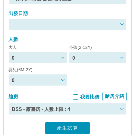
出發日期
人數
大人
小孩(2-12Y)
0
0
嬰兒(6M-2Y)
0
艙房介紹
艙房
我要比價
BSS - 露臺房 - 人數上限 : 4
產生試算