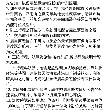
先告知，以便麗星夢遊輪對您的特別照顧。
7.
如有糖尿病或需洗腎者，自行攜帶針劑或腹膜透析等
特殊藥品，及患有心臟病等其他慢性疾病者，請報名時
告知業務員，並填寫遊輪切結書由船醫審核通知許可後
始能訂位及登船。
8. 以上行程之訂位取消條款因需配合
麗星夢遊輪
之規
定，交易前請務必充份瞭解相關內容。
9.
麗星夢遊輪
在不可抗力及惡劣天候因素下保有取消或
更改既定航程、時間、船隻及更改價格之權利，恕不做
預先通知。
10.
正確行程、航班及旅館(若有加訂)將以行前說明會資
料為準。
11. 本行程各航點，包含起訖點新加坡港的抵達、靠泊及
離港等時間，須依據天候海象或港口管制等狀況，有隨
時異動之可能，各時間點須依
麗星夢遊輪
公告或日報為
準。
12. 遊輪登船或離船順序，請依照
麗星夢遊輪
所公告的分
流表依序進行，敬請依分流順序並耐心等候。
13.
訂位確認後如更改訂位資料，則收取更改手續費每位
1,000元。(每間艙房必須保留一位為原訂位旅客，方能符