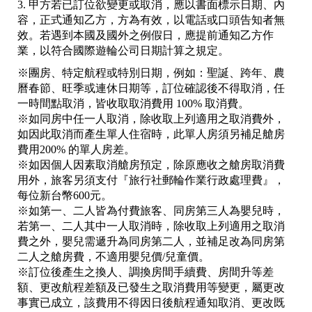
3. 甲方若已訂位欲變更或取消，應以書面標示日期、內
容，正式通知乙方，方為有效，以電話或口頭告知者無
效。若遇到本國及國外之例假日，應提前通知乙方作
業，以符合國際遊輪公司日期計算之規定。
※團房、特定航程或特別日期，例如：聖誕、跨年、農
曆春節、旺季或連休日期等，訂位確認後不得取消，任
一時間點取消，皆收取取消費用 100% 取消費。
※如同房中任一人取消，除收取上列適用之取消費外，
如因此取消而產生單人住宿時，此單人房須另補足艙房
費用200% 的單人房差。
※如因個人因素取消艙房預定，除原應收之艙房取消費
用外，旅客另須支付『旅行社郵輪作業行政處理費』，
每位新台幣600元。
※如第一、二人皆為付費旅客、同房第三人為嬰兒時，
若第一、二人其中一人取消時，除收取上列適用之取消
費之外，嬰兒需遞升為同房第二人，並補足改為同房第
二人之艙房費，不適用嬰兒價/兒童價。
※訂位後產生之換人、調換房間手續費、房間升等差
額、更改航程差額及已發生之取消費用等變更，屬更改
事實已成立，該費用不得因日後航程通知取消、更改既