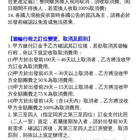
合更改定義)；整間艙房換人視同取消，須收取消費。(旺
日期間不得換人，若需換人收取100%取消費)
14.
各國入境檢疫依當時各國公告的資訊為主，請務必於
出發前確認以免造成無法搭乘。
【遊輪行程之訂位變更、取消及罰則】
1. 甲方繳付訂金予乙方確認其訂位後，若欲取消其遊輪
行程，依以下規定收取取消費用：
(1)甲方於出發前100天～46天以上取消者，乙方將沒收甲
方訂金為取消費用。
(2)甲方於出發前45天～30天以上取消者，乙方將沒收甲
方全額團費之50％為取消費用。
(3)甲方於出發前29天～15天以上取消者，乙方將沒收甲
方全額團費之75％為取消費用。
(4)甲方於出發前14天（含14天內）取消者，乙方將沒收
甲方全額團費之100%為取消費用。
2. 第三至四人（指定同房之第三至四位）訂金支付比照
（二人一室）規定，若屬後期加入者，請於出發前30天
前需求，確認訂房後，其第三至四人之訂房變更、取消
罰則，則依以上規定辦理之。