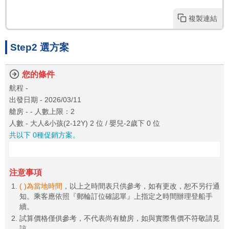
複製連結
Step2 選方案
您的條件
航程 -
出發日期 - 2026/03/11
艙房 - - 人數上限：2
人數 - 大人&小孩(2-12Y) 2 位 / 嬰兒-2歲下 0 位
共以下 0種促銷方案。
注意事項
( )為當地時間
，以上之時間表只供參考，如有更改，恕不另行通
知。乘客應依照『郵輪訂位確認單』上指定之時間辦理登船手
續。
試算價格僅供參考，不代表尚有艙房，如與實際售價不符敬請見
諒。