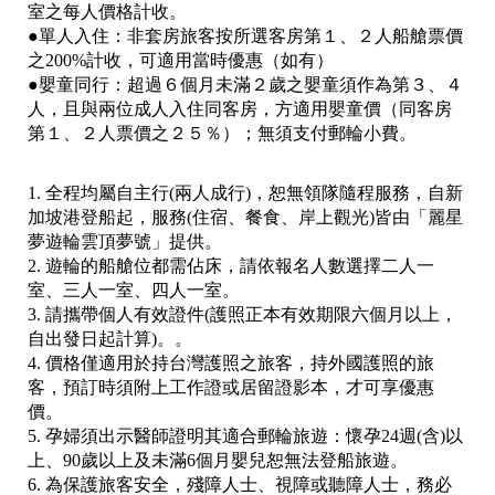
室之每人價格計收。
●單人入住：非套房旅客按所選客房第１、２人船艙票價
之200%計收，可適用當時優惠（如有）
●嬰童同行：超過６個月未滿２歲之嬰童須作為第３、４
人，且與兩位成人入住同客房，方適用嬰童價（同客房
第１、２人票價之２５％）；無須支付郵輪小費。
1. 全程均屬自主行(兩人成行)，恕無領隊隨程服務，自新
加坡港登船起，服務(住宿、餐食、岸上觀光)皆由「麗星
夢遊輪雲頂夢號」提供。
2. 遊輪的船艙位都需佔床，請依報名人數選擇二人一
室、三人一室、四人一室。
3. 請攜帶個人有效證件(護照正本有效期限六個月以上，
自出發日起計算)。。
4. 價格僅適用於持台灣護照之旅客，持外國護照的旅
客，預訂時須附上工作證或居留證影本，才可享優惠
價。
5. 孕婦須出示醫師證明其適合郵輪旅遊：懷孕24週(含)以
上、90歲以上及未滿6個月嬰兒恕無法登船旅遊。
6.
為保護旅客安全，殘障人士、視障或聽障人士，務必