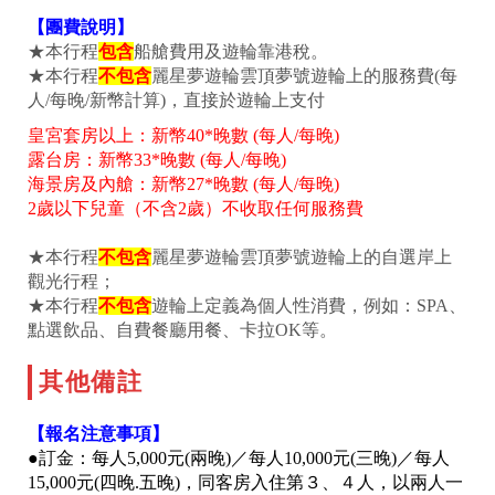
【團費說明】
★本行程
包含
船艙費用及遊輪靠港稅。
★本行程
不包含
麗星夢遊輪雲頂夢號遊輪上的服務費(每
人/每晚/新幣計算)，直接於遊輪上支付
皇宮套房以上：新幣40*晚數 (每人/每晚)
露台房：新幣33*晚數 (每人/每晚)
海景房及內艙：新幣27*晚數 (每人/每晚)
2歲以下兒童（不含2歲）不收取任何服務費
★本行程
不包含
麗星夢遊輪雲頂夢號遊輪上的自選岸上
觀光行程；
★本行程
不包含
遊輪上定義為個人性消費，例如：SPA、
點選飲品、自費餐廳用餐、卡拉OK等。
其他備註
【報名注意事項】
●訂金：每人5,000元(兩晚)／每人10,000元(三晚)／每人
15,000元(四晚.五晚)，同客房入住第３、４人，以兩人一